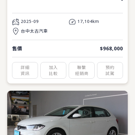
2025-09
17,104km
台中太古汽車
售價
$968,000
詳細
加入
聯繫
預約
資訊
比較
經銷商
試駕