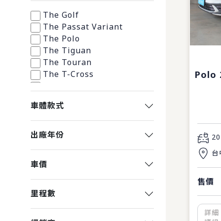
The Golf
The Passat Variant
The Polo
The Tiguan
The Touran
Polo 
The T-Cross
The Arteon Fastback
The T-Roc
車體款式
The Tiguan Allspace
The Golf Variant
The Arteon Shooting
出廠年份
20
Brake
台
The ID.4
車價
The ID.5
售價
里程數
詳細