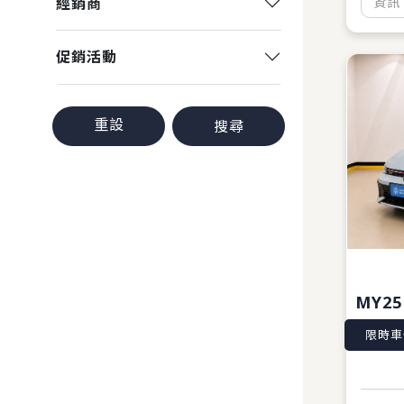
經銷商
資訊
促銷活動
重設
搜尋
MY25
限時車