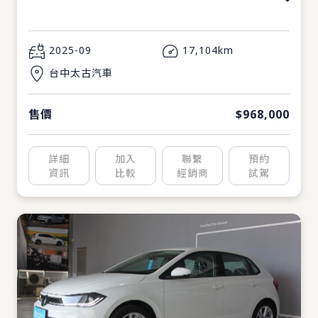
2025-09
17,104km
台中太古汽車
售價
$968,000
詳細
加入
聯繫
預約
資訊
比較
經銷商
試駕