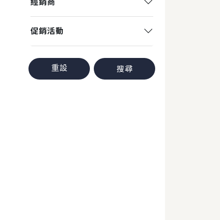
經銷商
促銷活動
重設
搜尋