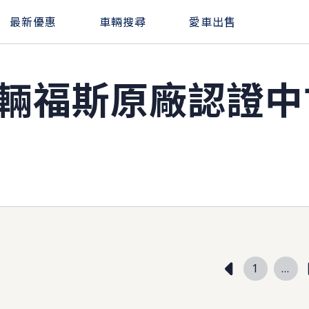
最新優惠
車輛搜尋
愛車出售
8輛福斯原廠
認證中
1
...