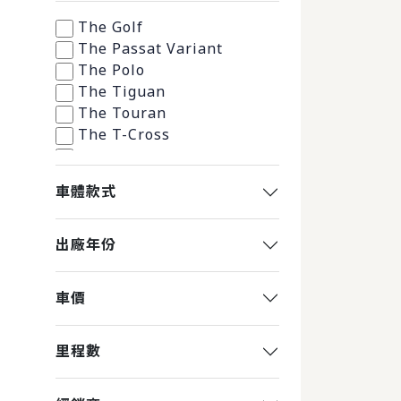
The Golf
The Passat Variant
The Polo
The Tiguan
The Touran
The T-Cross
The Arteon Fastback
The T-Roc
車體款式
The Tiguan Allspace
The Golf Variant
The Arteon Shooting
出廠年份
Brake
The ID.4
車價
The ID.5
里程數